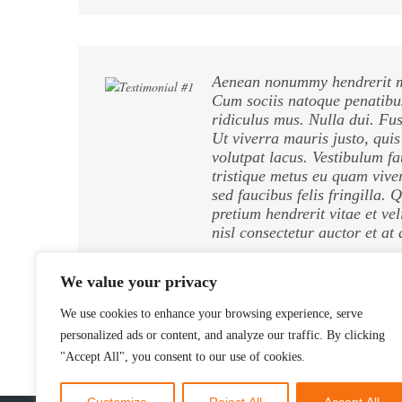
Aenean nonummy hendrerit ma
Cum sociis natoque penatibus
ridiculus mus. Nulla dui. Fu
Ut viverra mauris justo, quis
volutpat lacus. Vestibulum fa
tristique metus eu quam viv
sed faucibus felis fringilla.
pretium hendrerit vitae et vel
nisl consectetur auctor et at
Mr. John Anderson
,
Designer
We value your privacy
http://demolink.org
We use cookies to enhance your browsing experience, serve
personalized ads or content, and analyze our traffic. By clicking
"Accept All", you consent to our use of cookies.