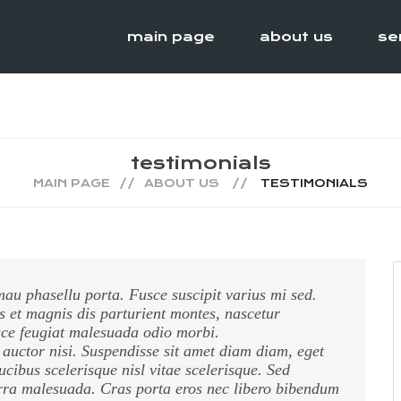
main page
about us
se
testimonials
MAIN PAGE
ABOUT US
TESTIMONIALS
u phasellu porta. Fusce suscipit varius mi sed.
 et magnis dis parturient montes, nascetur
sce feugiat malesuada odio morbi.
 auctor nisi. Suspendisse sit amet diam diam, eget
ucibus scelerisque nisl vitae scelerisque. Sed
erra malesuada. Cras porta eros nec libero bibendum