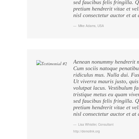
sed faucibus felis fringilla.
pretium hendrerit vitae et vel
nisl consectetur auctor et at
Mike Adams
,
USA
Aenean nonummy hendrerit ma
Cum sociis natoque penatibus
ridiculus mus. Nulla dui. Fu
Ut viverra mauris justo, quis
volutpat lacus. Vestibulum fa
tristique metus eu quam viv
sed faucibus felis fringilla.
pretium hendrerit vitae et vel
nisl consectetur auctor et at
Lisa Whistler
,
Consultant
http://demolink.org