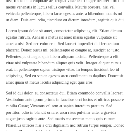
nisl, tincidunt a vulputate ac, feugiat vitae leo. Integer hendrerit orci id
metus venenatis in luctus tellus convallis. Mauris posuere, nisi vel
vehicula pellentesque, libero lacus egestas ante, a bibendum mauris mi
ut diam. Duis arcu odio, tincidunt eu dictum interdum, sagittis quis dui.
Lorem ipsum dolor sit amet, consectetur adipiscing elit. Etiam dictum
egestas rutrum. Aenean a metus sit amet massa egestas vulputate sit
amet a nisi. Sed nec enim erat. Sed laoreet imperdiet dui fermentum
placerat. Donec purus mi, pellentesque et congue at, suscipit ac justo.
Pellentesque et augue quis libero aliquam lacinia. Pellentesque a elit
vitae nisl vulputate bibendum aliquet quis velit. Integer aliquet cursus
erat, in pellentesque sapien tristique vitae. In tempus tincidunt leo id
adipiscing. Sed eu sapien egestas arcu condimentum dapibus. Donec sit
amet quam ut metus iaculis adipiscing eget quis eros.
Sed id dui dolor, eu consectetur dui. Etiam commodo convallis laoreet.
Vestibulum ante ipsum primis in faucibus orci luctus et ultrices posuere
cubilia Curae; Vivamus vel sem at sapien interdum pretium. Sed
porttitor, odio in blandit ornare, arcu risus pulvinar ante, a gravida
augue justo sagittis ante. Sed mattis consectetur metus quis rutrum.
Phasellus ultrices nisi a orci dignissim nec rutrum turpis semper. Donec