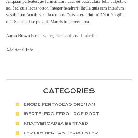
Aliquam pellentesque fermentum nunc, eu vestibulum felis vulputate
ac. Sed quis lacus tortor. Integer hendrerit ligula quis sem interdum
vestibulum faucibus nulla tempor. Duis at erat dui, id
2010
fringilla
dui. Suspendisse potenti. Mauris in laoreet urna.
Aaron Brown is on
Twitter
,
Facebook
and
LinkedIn
Additional Info
CATEGORIES
ERODE FERTASEAS SREN AM
IBERTELERO FERO LROE PORT
KRATYEROADEA BERTAED
LERTAS NERTAS FERRO STER