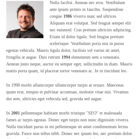
Nulla facilisi. Aenean nec eros. Vestibulum
ante ipsum primis in faucibu. Suspendisse
congue
1986
viverra nunc sed ultrices.
Aliquam erat volutpat. Sed feugiat semper elit
nec euismod. Cras pretium ultricies adipiscing.
Etiam id dolor ligula. Sed feugiat pretium
scelerisque. Vestibulum porta nisi in purus
egestas vehicula. Mauris ligula dolor, facilisis vel varius sit amet,
fringilla at augue. Duis rutrum
1994
elementum sem a venenatis.
Aenean justo neque, auctor eu semper eget, sollicitudin in diam. Mauris
mattis porta quam, id placerat tortor venenatis ac. In in tincidunt leo.
In 1998 morbi ullamcorper ullamcorper turpis at ornare. Maecenas
quam erat, tempus et pulvinar accumsan, molestie vitae nisi. Vivamus
dui sem, ultricies eget vehicula sed, gravida sed augue.
In
2001
pellentesque habitant morbi tristique "SEO" et malesuada
fames ac turpis egestas. Donec eget turpis non nunc dignissim viverra.
Nulla tincidunt purus in mi pellentesque sit amet condimentum lectus
gravida. Fusce non tellus nibh. Donec nec ipsum leo, nec pretium dolor.