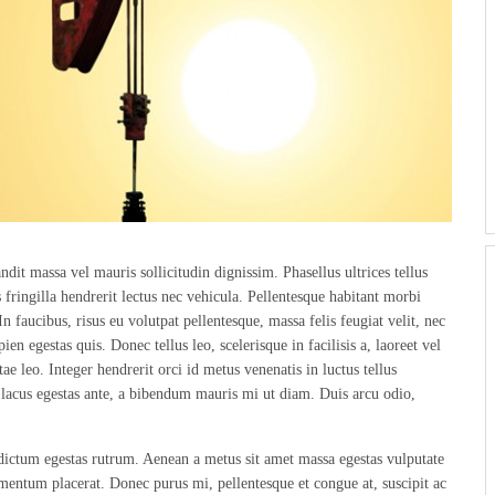
dit massa vel mauris sollicitudin dignissim. Phasellus ultrices tellus
 fringilla hendrerit lectus nec vehicula. Pellentesque habitant morbi
In faucibus, risus eu volutpat pellentesque, massa felis feugiat velit, nec
pien egestas quis. Donec tellus leo, scelerisque in facilisis a, laoreet vel
ae leo. Integer hendrerit orci id metus venenatis in luctus tellus
o lacus egestas ante, a bibendum mauris mi ut diam. Duis arcu odio,
 dictum egestas rutrum. Aenean a metus sit amet massa egestas vulputate
rmentum placerat. Donec purus mi, pellentesque et congue at, suscipit ac