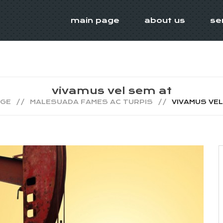
main page
about us
se
vivamus vel sem at
AGE
MALESUADA FAMES AC TURPIS
VIVAMUS VEL