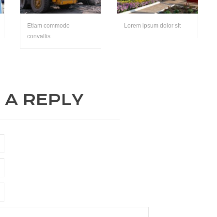
Etiam commodo
Lorem ipsum dolor sit
convallis
 A REPLY