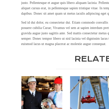
justo. Pellentesque et augue quis libero aliquam lacinia. Pellente
aliquet cursus erat, in pellentesque sapien tristique vitae. In t
dapibus. Donec sit amet quam ut metus iaculis adipiscing eget q
Sed id dui dolor, eu consectetur dui. Etiam commodo convallis l
posuere cubilia Curae; Vivamus vel sem at sapien interdum pretiu
gravida augue justo sagittis ante. Sed mattis consectetur metus q
semper. Donec tempor libero ut nisl lacinia vel dignissim lacus 
euismod lacus ut magna placerat ac molestie augue consequat.
RELAT